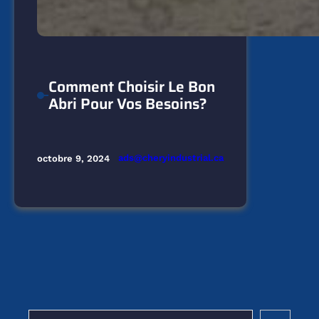
Comment Choisir Le Bon
Abri Pour Vos Besoins?
ads@cheryindustrial.ca
octobre 9, 2024
R