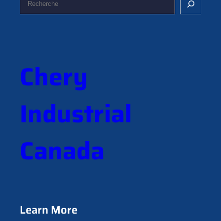
e
c
h
e
r
Chery
c
h
e
Industrial
Canada
Learn More